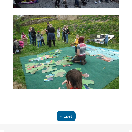
« zpět