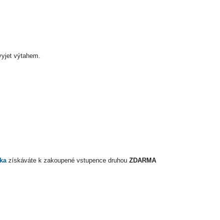
e vyjet výtahem.
ska
získáváte k zakoupené vstupence druhou
ZDARMA