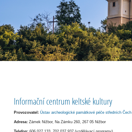
Informační centrum keltské kultury
Provozovatel:
Ústav archeologické památkové péče středních Čech
Adresa:
Zámek Nižbor, Na Zámku 260, 267 05 Nižbor
Telefon:
606 027 133, 702 037 937 (vzdělávací programy)