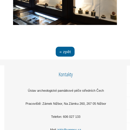
« zpět
Kontakty
Ústav archeologické památkové péče středních Čech
Pracoviště: Zámek Nižbor, Na Zámku 260, 267 05 Nižbor
Telefon:
606 027 133
Mail:
ickk@uappsc.cz